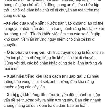
hỏng sẽ giúp chủ xế chủ động mang xe đi sửa chữa kịp
thời. Nhờ đó đảm bảo chủ xế di chuyển an toàn trên mọi
cung đường.
–
Xe vào cua khó khăn:
Nước tràn vào khoang láp có thể
là nguyên nhân dẫn đến tình trạng bánh răng trục láp xe bị
hư hỏng, rỉ sét. Từ đó khiến việc ôm cua của xe ô tô gặp
khó khăn, tiềm ẩn những nguy hiểm cho chủ xế khi di
chuyển.
– Ô tô phát ra tiếng ồn:
Khi trục truyền động bị lỗi, ô tô sẽ
liên tục phát ra những tiếng ồn khó chịu khi di chuyển.
Cùng với đó, các bộ phận khác cũng dễ bị ảnh hưởng và
mài mòn.
– Xuất hiện tiếng kêu lạch cạch khi đạp ga:
Dấu hiệu
thông báo vòng bi bị rỉ sét, ảnh hưởng đến khả năng
truyền động của cây láp.
– Xe bị giật khi tăng tốc:
Trục truyền động bánh xe gặp
vấn đề sẽ thường xảy ra hiện tượng này. Bạn cần nhanh
chóng mang xe đến kiểm tra để đảm bảo an toàn.