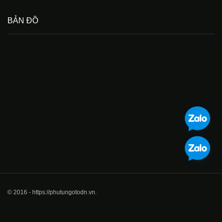
BẢN ĐỒ
© 2016 - https://phutungotodn.vn.