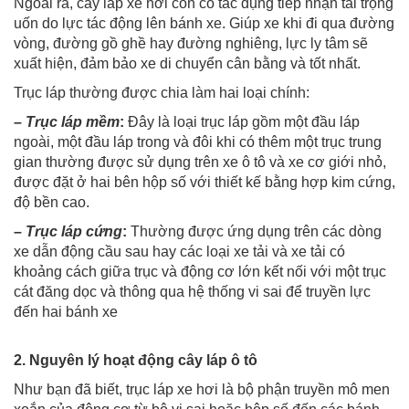
Ngoài ra, cây láp xe hơi còn có tác dụng tiếp nhận tải trọng
uốn do lực tác động lên bánh xe. Giúp xe khi đi qua đường
vòng, đường gồ ghề hay đường nghiêng, lực ly tâm sẽ
xuất hiện, đảm bảo xe di chuyển cân bằng và tốt nhất.
Trục láp thường được chia làm hai loại chính:
–
Trục láp mềm
:
Đây là loại trục láp gồm một đầu láp
ngoài, một đầu láp trong và đôi khi có thêm một trục trung
gian thường được sử dụng trên xe ô tô và xe cơ giới nhỏ,
được đặt ở hai bên hộp số với thiết kế bằng hợp kim cứng,
độ bền cao.
–
Trục láp cứng
:
Thường được ứng dụng trên các dòng
xe dẫn động cầu sau hay các loại xe tải và xe tải có
khoảng cách giữa trục và động cơ lớn kết nối với một trục
cát đăng dọc và thông qua hệ thống vi sai để truyền lực
đến hai bánh xe
2. Nguyên lý hoạt động cây láp ô tô
Như bạn đã biết, trục láp xe hơi là bộ phận truyền mô men