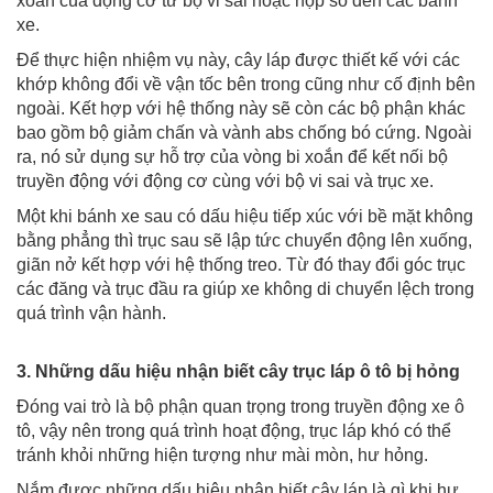
xoắn của động cơ từ bộ vi sai hoặc hộp số đến các bánh
xe.
Để thực hiện nhiệm vụ này, cây láp được thiết kế với các
khớp không đổi về vận tốc bên trong cũng như cố định bên
ngoài. Kết hợp với hệ thống này sẽ còn các bộ phận khác
bao gồm bộ giảm chấn và vành abs chống bó cứng. Ngoài
ra, nó sử dụng sự hỗ trợ của vòng bi xoắn để kết nối bộ
truyền động với động cơ cùng với bộ vi sai và trục xe.
Một khi bánh xe sau có dấu hiệu tiếp xúc với bề mặt không
bằng phẳng thì trục sau sẽ lập tức chuyển động lên xuống,
giãn nở kết hợp với hệ thống treo. Từ đó thay đổi góc trục
các đăng và trục đầu ra giúp xe không di chuyển lệch trong
quá trình vận hành.
3. Những dấu hiệu nhận biết cây trục láp ô tô bị hỏng
Đóng vai trò là bộ phận quan trọng trong truyền động xe ô
tô, vậy nên trong quá trình hoạt động, trục láp khó có thể
tránh khỏi những hiện tượng như mài mòn, hư hỏng.
Nắm được những dấu hiệu nhận biết cây láp là gì khi hư