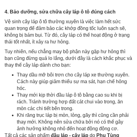
4. Bảo dưỡng, sửa chữa cây láp ô tô đúng cách
Vệ sinh cây láp ô tô thường xuyên là việc làm hết sức
quan trọng để đảm bảo các khớp đồng tốc luôn sạch sẽ,
không bị bám bụi. Từ đó, cây láp có thể hoạt động ở trạng
thái tốt nhất, ít xảy ra hư hỏng.
Tuy nhiên, nếu chẳng may bộ phận này gặp hư hỏng thì
bạn cũng đừng quá lo lắng, dưới đây là cách khắc phục và
thay thế cây láp dành cho bạn:
Thay dầu mỡ bôi trơn cho cây láp xe thường xuyên.
Cách này giúp giảm thiểu sự ma sát, hạn chế hỏng
hóc.
Thay mới kịp thời đầu láp ô tô bằng cao su khi bị
rách. Tránh trường hợp đất cát chui vào trong, ăn
mòn các chi tiết bên trong.
Khi răng trục láp bị mòn, lỏng, gãy thì cũng cần phải
thay mới. Không nên sửa chữa bởi nó có thể gây
ảnh hưởng không nhỏ đến hoạt động động cơ.
Tất cả các sản phẩm
đầu láp - cây láp
do
Phụ Tùng