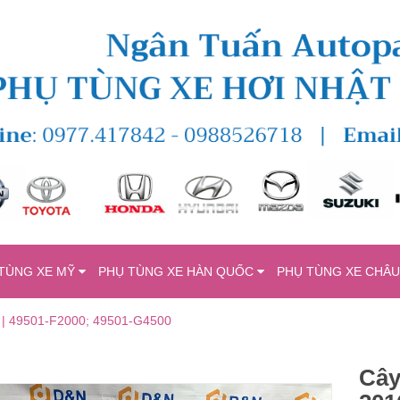
TÙNG XE MỸ
PHỤ TÙNG XE HÀN QUỐC
PHỤ TÙNG XE CHÂ
àn | 49501-F2000; 49501-G4500
Cây