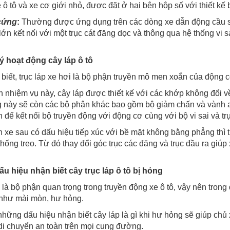
 ô tô và xe cơ giới nhỏ, được đặt ở hai bên hộp số với thiết k
 cứng
:
Thường được ứng dụng trên các dòng xe dẫn động cầu sau 
ớn kết nối với một trục cát đăng dọc và thông qua hệ thống vi s
ý hoạt động cây láp ô tô
biết, trục láp xe hơi là bộ phận truyền mô men xoắn của động c
n nhiệm vụ này, cây láp được thiết kế với các khớp không đổi v
g này sẽ còn các bộ phận khác bao gồm bộ giảm chấn và vành a
 để kết nối bộ truyền động với động cơ cùng với bộ vi sai và trụ
h xe sau có dấu hiệu tiếp xúc với bề mặt không bằng phẳng thì 
hống treo. Từ đó thay đổi góc trục các đăng và trục đầu ra giúp
u hiệu nhận biết cây trục láp ô tô bị hỏng
 là bộ phận quan trọng trong truyền động xe ô tô, vậy nên trong 
như mài mòn, hư hỏng.
ững dấu hiệu nhận biết cây láp là gì khi hư hỏng sẽ giúp chủ
di chuyển an toàn trên mọi cung đường.