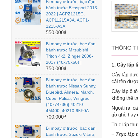
Bi moay ơ trước, bạc đạn
bánh trước Ecosport 2013-
2022 | ACPZ1215C,
ACP11215A3A, ACP1-
1215-A3A
550.000₫
Bi moay ơ trước, bạc đạn
THÔNG T
bánh trước Mitsubishi
Triton 4x2, Zinger 2008-
2017 (40x75x50) |
1. Cây láp l
750.000₫
Cây láp được
Bi moay ơ trước, bạc đạn
cái tên đượ
bánh trước Nissan Sunny,
Cây láp ô t
Bluebird, Almera, March,
không thể tr
Cube, Pulsar, Wingrad
(40x74x36)| 40210-
Ngoài ra, c
4M400, 40210-95F0A
gồ ghề hay 
700.000₫
Trục láp th
Bi moay ơ trước, bạc đạn
bánh trước Suzuki Vitara,
–
Trục láp