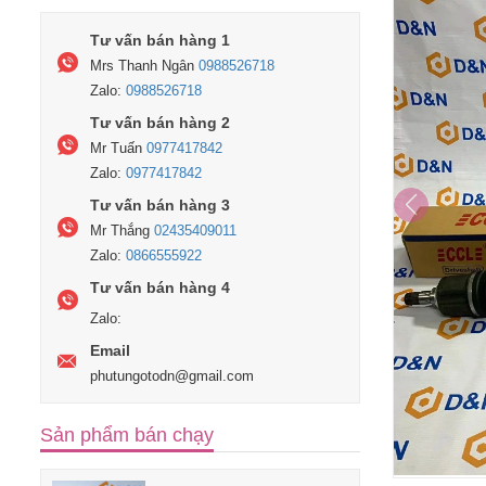
Tư vấn bán hàng 1
Mrs Thanh Ngân
0988526718
Zalo:
0988526718
Tư vấn bán hàng 2
Mr Tuấn
0977417842
Zalo:
0977417842
Tư vấn bán hàng 3
Mr Thắng
02435409011
Zalo:
0866555922
Tư vấn bán hàng 4
Zalo:
Email
phutungotodn@gmail.com
Sản phẩm bán chạy