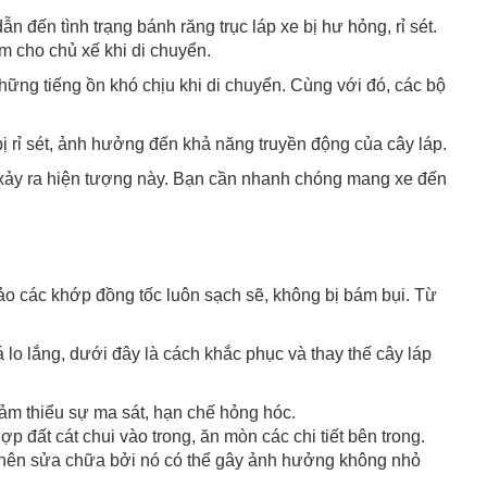
 đến tình trạng bánh răng trục láp xe bị hư hỏng, rỉ sét.
m cho chủ xế khi di chuyển.
a những tiếng ồn khó chịu khi di chuyển. Cùng với đó, các bộ
ị rỉ sét, ảnh hưởng đến khả năng truyền động của cây láp.
xảy ra hiện tượng này. Bạn cần nhanh chóng mang xe đến
ảo các khớp đồng tốc luôn sạch sẽ, không bị bám bụi. Từ
o lắng, dưới đây là cách khắc phục và thay thế cây láp
ảm thiểu sự ma sát, hạn chế hỏng hóc.
ợp đất cát chui vào trong, ăn mòn các chi tiết bên trong.
ng nên sửa chữa bởi nó có thể gây ảnh hưởng không nhỏ