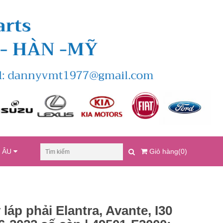
U ÂU
Giỏ hàng(0)
 láp phải Elantra, Avante, I30