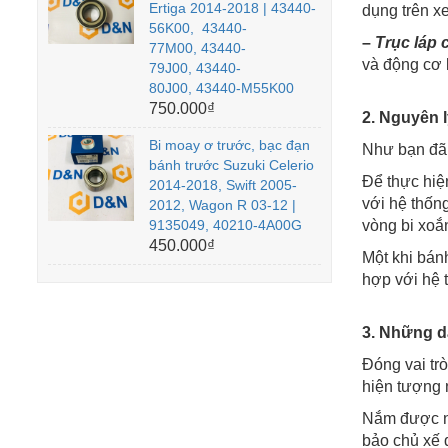
Ertiga 2014-2018 | 43440-
dụng trên xe
56K00, 43440-
–
Trục láp
77M00, 43440-
và động cơ l
79J00, 43440-
80J00, 43440-M55K00
750.000₫
2. Nguyên l
Bi moay ơ trước, bạc đạn
Như bạn đã 
bánh trước Suzuki Celerio
Để thực hiệ
2014-2018, Swift 2005-
với hệ thốn
2012, Wagon R 03-12 |
9135049, 40210-4A00G
vòng bi xoắn
450.000₫
Một khi bán
hợp với hệ t
3. Những dấ
Đóng vai trò
hiện tượng 
Nắm được nh
bảo chủ xế 