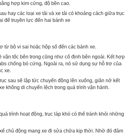
ế bằng hợp kim cứng, độ bền cao.
hay các loại xe tải và xe tải có khoảng cách giữa trục
ai để truyền lực đến hai bánh xe
ơ từ bộ vi sai hoặc hộp số đến các bánh xe.
ề vận tốc bên trong cũng như cố định bên ngoài. Kết hợp
bs chống bó cứng. Ngoài ra, nó sử dụng sự hỗ trợ của
c xe.
trục sau sẽ lập tức chuyển động lên xuống, giãn nở kết
 xe không di chuyển lệch trong quá trình vận hành.
quá trình hoạt động, trục láp khó có thể tránh khỏi những
 xế chủ động mang xe đi sửa chữa kịp thời. Nhờ đó đảm