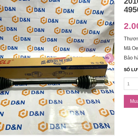
201
495
2.0
Thươn
Mã Oe
Bảo h
SỐ L
Mu