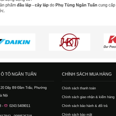
 sản phẩm
đầu láp - cây láp
do
Phụ Tùng Ngân Tuấn
cung cấp 
ớc.
 Ô TÔ NGÂN TUẤN
CHÍNH SÁCH MUA HÀNG
ố 20 Dãy B9 Đầm Trấu, Phường
Chính sách thanh toán
à Nội
Chính sách giao nhận & kiểm hàng
8 -
0243.5409011
Chính sách bảo hành & đổi trả
Chính sách bảo mật