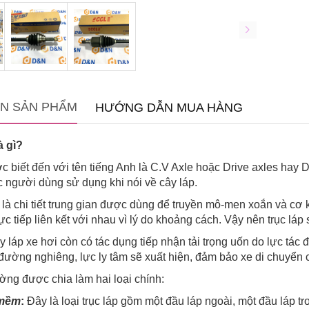
IN SẢN PHẨM
HƯỚNG DẪN MUA HÀNG
à gì?
 biết đến với tên tiếng Anh là C.V Axle hoặc Drive axles hay Dr
c người dùng sử dụng khi nói về cây láp.
ô là chi tiết trung gian được dùng để truyền mô-men xoắn và cơ
ực tiếp liên kết với nhau vì lý do khoảng cách. Vậy nên trục láp
ây láp xe hơi còn có tác dụng tiếp nhận tải trọng uốn do lực tá
đường nghiêng, lực ly tâm sẽ xuất hiện, đảm bảo xe di chuyển c
ường được chia làm hai loại chính:
 mềm
:
Đây là loại trục láp gồm một đầu láp ngoài, một đầu láp t