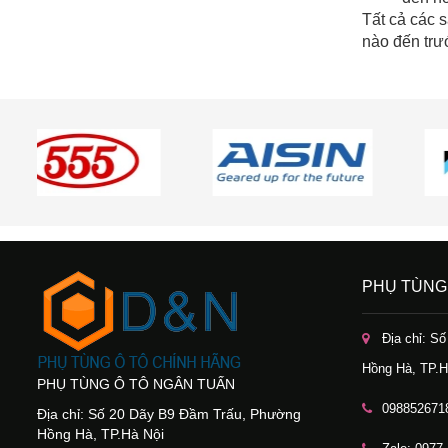
Tất cả các
nào đến trư
PHỤ TÙNG
Địa chỉ: S
Hồng Hà, TP.H
PHỤ TÙNG Ô TÔ NGÂN TUẤN
098852671
Địa chỉ: Số 20 Dãy B9 Đầm Trấu, Phường
Hồng Hà, TP.Hà Nội