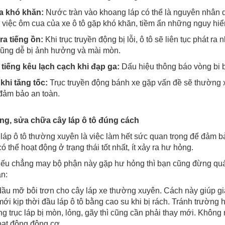
a khó khăn:
Nước tràn vào khoang láp có thể là nguyên nhân dẫn
 việc ôm cua của xe ô tô gặp khó khăn, tiềm ẩn những nguy hiể
ra tiếng ồn:
Khi trục truyền động bị lỗi, ô tô sẽ liên tục phát r
ũng dễ bị ảnh hưởng và mài mòn.
 tiếng kêu lạch cạch khi đạp ga:
Dấu hiệu thông báo vòng bi b
 khi tăng tốc:
Trục truyền động bánh xe gặp vấn đề sẽ thường 
 đảm bảo an toàn.
ng, sửa chữa cây láp ô tô đúng cách
 láp ô tô thường xuyên là việc làm hết sức quan trọng để đảm b
có thể hoạt động ở trạng thái tốt nhất, ít xảy ra hư hỏng.
nếu chẳng may bộ phận này gặp hư hỏng thì bạn cũng đừng quá l
n:
ầu mỡ bôi trơn cho cây láp xe thường xuyên. Cách này giúp gi
ới kịp thời đầu láp ô tô bằng cao su khi bị rách. Tránh trường h
ng trục láp bị mòn, lỏng, gãy thì cũng cần phải thay mới. Khô
oạt động động cơ.