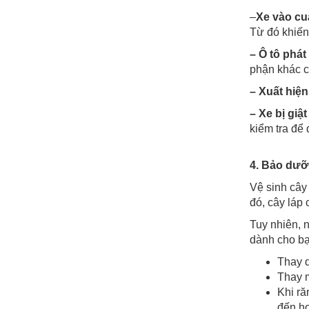
–
Xe vào cu
Từ đó khiến
– Ô tô phát 
phận khác c
– Xuất hiện
– Xe bị giật
kiểm tra để
4. Bảo dưỡ
Vệ sinh cây
đó, cây láp 
Tuy nhiên, 
dành cho bạ
Thay d
Thay m
Khi ră
đến h