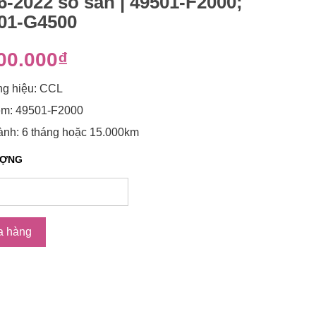
6-2022 số sàn | 49501-F2000;
01-G4500
00.000₫
g hiệu: CCL
m: 49501-F2000
ành: 6 tháng hoặc 15.000km
ƯỢNG
a hàng