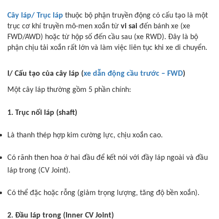
Cây láp/ Trục láp
thuộc bộ phận truyền động có cấu tạo là một
trục cơ khí truyền mô-men xoắn từ
vi sai
đến bánh xe (xe
FWD/AWD) hoặc từ hộp số đến cầu sau (xe RWD). Đây là bộ
phận chịu tải xoắn rất lớn và làm việc liên tục khi xe di chuyển.
I/ Cấu tạo của cây láp (
xe dẫn động cầu trước – FWD
)
Một cây láp thường gồm 5 phần chính:
1. Trục nối láp (shaft)
Là thanh thép hợp kim cường lực, chịu xoắn cao.
Có rãnh then hoa ở hai đầu để kết nói với đầy láp ngoài và đầu
láp trong (CV Joint).
Có thể đặc hoặc rỗng (giảm trọng lượng, tăng độ bền xoắn).
2. Đầu láp trong (Inner CV Joint)