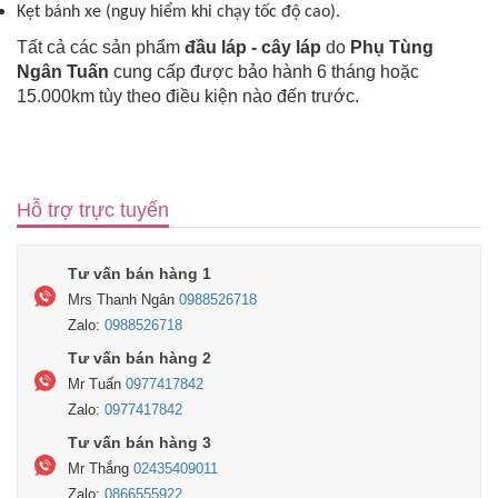
Kẹt bánh xe (nguy hiểm khi chạy tốc độ cao).
Tất cả các sản phẩm
đầu láp - cây láp
do
Phụ Tùng
Ngân Tuấn
cung cấp được bảo hành 6 tháng hoặc
15.000km tùy theo điều kiện nào đến trước.
Hỗ trợ trực tuyến
Tư vấn bán hàng 1
Mrs Thanh Ngân
0988526718
Zalo:
0988526718
Tư vấn bán hàng 2
Mr Tuấn
0977417842
Zalo:
0977417842
Tư vấn bán hàng 3
Mr Thắng
02435409011
Zalo:
0866555922