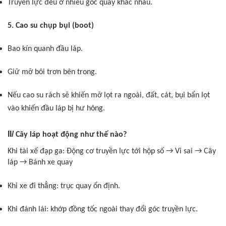
Truyền lực đều ở nhiều góc quay khác nhau.
5. Cao su chụp bụi (boot)
Bao kín quanh đầu láp.
Giữ mỡ bôi trơn bên trong.
Nếu cao su rách sẽ khiến mỡ lọt ra ngoài, đất, cát, bụi bẩn lọt
vào khiến đầu láp bị hư hỏng.
II/
Cây láp hoạt động như thế nào?
Khi tài xế đạp ga:
Động cơ truyền lực tới hộp số → Vi sai → Cây
láp → Bánh xe quay
Khi xe đi thẳng: trục quay ổn định.
Khi đánh lái: khớp đồng tốc ngoài thay đổi góc truyền lực.