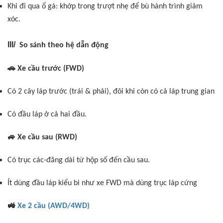
Khi đi qua ổ gà: khớp trong trượt nhẹ để bù hành trình giảm
xóc.
III/
So sánh theo hệ dẫn động
🚗
Xe cầu trước (FWD)
Có 2 cây láp trước (trái & phải), đôi khi còn có cả láp trung gian
Có đầu láp ở cả hai đầu.
🚙
Xe cầu sau (RWD)
Có trục các-đăng dài từ hộp số đến cầu sau.
Ít dùng đầu láp kiểu bi như xe FWD mà dùng trục láp cứng
🚜
Xe 2 cầu (AWD/4WD)