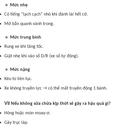
🔹
Mức nhẹ
Có tiếng “lạch cạch” nhỏ khi đánh lái hết cỡ.
Mỡ bắn quanh vành trong.
🔹
Mức trung bình
Rung xe khi tăng tốc.
Giật nhẹ khi vào số D/R (xe số tự động).
🔹
Mức nặng
Kêu to liên tục.
Xe không truyền lực → có thể mất truyền động 1 bánh.
VI/
Nếu không sửa chữa kịp thời sẽ gây ra hậu quả gì?
Hỏng hoặc mòn moay-ơ.
Gãy trục láp.