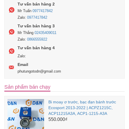
Tư vấn bán hàng 2
Mr Tuấn
0977417842
Zalo:
0977417842
Tư vấn bán hàng 3
Mr Thắng
02435409011
Zalo:
0866555922
Tư vấn bán hàng 4
Zalo:
Email
phutungotodn@gmail.com
Sản phẩm bán chạy
Bi moay ơ trước, bạc đạn bánh trước
Ecosport 2013-2022 | ACPZ1215C,
ACP11215A3A, ACP1-1215-A3A
550.000₫