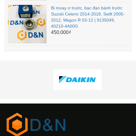
Bi moay ơ trước, bạc đạn bánh trước
Suzuki Celerio 2014-2018, Swift 2005-
2012, Wagon R 03-12 | 9135049,
40210-4A00G
450.000₫