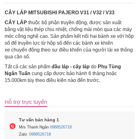
CÂY LÁP MITSUBISHI PAJERO V31 / V32 / V33
CÂY LÁP
thuộc bộ phận truyền động, được sản xuất
bằng vật liệu thép chịu nhiệt, chống mài mòn qua các máy
móc công nghệ cao. Sản phẩm kết nối hai bánh xe với hộp
số để truyền lực từ hộp số đến các bánh xe khiến
xe chuyển động theo sự điều khiển của người lái xe thông
qua cần số.
Tất cả các sản phẩm
đầu láp - cây láp
do
Phụ Tùng
Ngân Tuấn
cung cấp được bảo hành 6 tháng hoặc
15.000km tùy theo điều kiện nào đến trước.
Hỗ trợ trực tuyến
Tư vấn bán hàng 1
Mrs Thanh Ngân
0988526718
Zalo:
0988526718