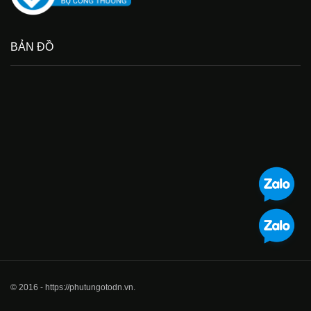
BẢN ĐỒ
© 2016 - https://phutungotodn.vn.