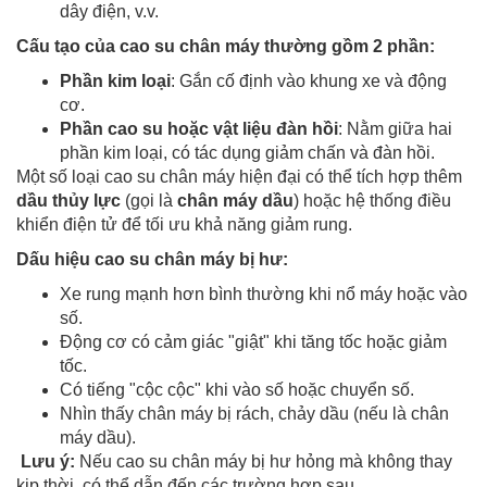
dây điện, v.v.
Cấu tạo của cao su chân máy thường gồm 2 phần:
Phần kim loại
: Gắn cố định vào khung xe và động
cơ.
Phần cao su hoặc vật liệu đàn hồi
: Nằm giữa hai
phần kim loại, có tác dụng giảm chấn và đàn hồi.
Một số loại cao su chân máy hiện đại có thể tích hợp thêm
dầu thủy lực
(gọi là
chân máy dầu
) hoặc hệ thống điều
khiển điện tử để tối ưu khả năng giảm rung.
Dấu hiệu cao su chân máy bị hư:
Xe rung mạnh hơn bình thường khi nổ máy hoặc vào
số.
Động cơ có cảm giác "giật" khi tăng tốc hoặc giảm
tốc.
Có tiếng "cộc cộc" khi vào số hoặc chuyển số.
Nhìn thấy chân máy bị rách, chảy dầu (nếu là chân
máy dầu).
Lưu ý:
Nếu cao su chân máy bị hư hỏng mà không thay
kịp thời, có thể dẫn đến các trường hợp sau