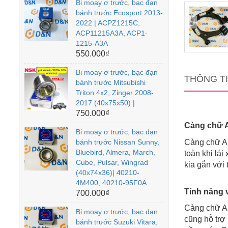
Bi moay ơ trước, bạc đạn
bánh trước Ecosport 2013-
2022 | ACPZ1215C,
ACP11215A3A, ACP1-
1215-A3A
550.000₫
Bi moay ơ trước, bạc đạn
THÔNG T
bánh trước Mitsubishi
Triton 4x2, Zinger 2008-
2017 (40x75x50) |
750.000₫
Càng chữ A
Bi moay ơ trước, bạc đạn
bánh trước Nissan Sunny,
Càng chữ A l
Bluebird, Almera, March,
toàn khi lái
Cube, Pulsar, Wingrad
kia gắn với 
(40x74x36)| 40210-
4M400, 40210-95F0A
Tính năng 
700.000₫
Càng chữ A 
Bi moay ơ trước, bạc đạn
cũng hỗ trợ
bánh trước Suzuki Vitara,