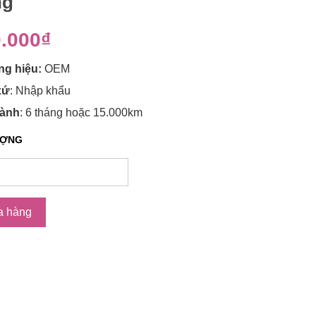
ng
.000₫
g hiệu:
OEM
xứ
: Nhập khẩu
ành
: 6 tháng hoặc 15.000km
ƯỢNG
a hàng