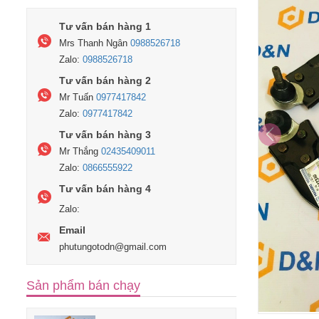
Tư vấn bán hàng 1
Mrs Thanh Ngân
0988526718
Zalo:
0988526718
Tư vấn bán hàng 2
Mr Tuấn
0977417842
Zalo:
0977417842
Tư vấn bán hàng 3
Mr Thắng
02435409011
Zalo:
0866555922
Tư vấn bán hàng 4
Zalo:
Email
phutungotodn@gmail.com
Sản phẩm bán chạy