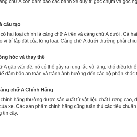
ng chữ A còn đảm bảo các bánh xe duy trì góc chụm và góc ngh
à cấu tạo
có hai loại chính là càng chữ A trên và càng chữ A dưới. Cả hai
o vị trí lắp đặt của từng loại. Càng chữ A dưới thường phải chị
ỏng hóc và thay thế
ữ A gặp vấn đề, nó có thể gây ra rung lắc vô lăng, khó điều khi
t để đảm bảo an toàn và tránh ảnh hưởng đến các bộ phận khác t
càng chữ A Chính Hãng
chính hãng thường được sản xuất từ vật liệu chất lượng cao, đ
ủa xe. Các sản phẩm chính hãng cũng tuân thủ các tiêu chuẩn 
 tin cậy.