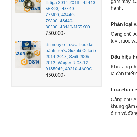
gầm máy. Cà
Ertiga 2014-2018 | 43440-
hành
.
56K00, 43440-
77M00, 43440-
79J00, 43440-
Phân loại v
80J00, 43440-M55K00
750.000₫
Càng chữ A 
tùy thuộc và
Bi moay ơ trước, bạc đạn
bánh trước Suzuki Celerio
2014-2018, Swift 2005-
Dấu hiệu h
2012, Wagon R 03-12 |
Khi càng ch
9135049, 40210-4A00G
là cần thiế
450.000₫
Lựa chọn 
Càng chữ A 
khung gầm c
định và đáng