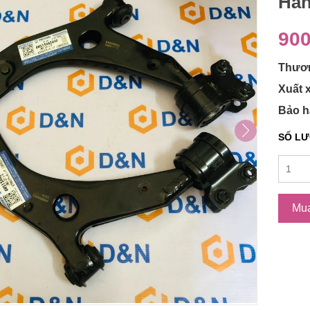
Hã
900
Thươn
Xuất 
Bảo h
SỐ L
Mu