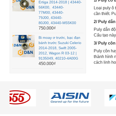
1/ Puly cố 
Ertiga 2014-2018 | 43440-
56K00, 43440-
Loại puly ô
77M00, 43440-
cần thiết. 
79J00, 43440-
2/ Puly dẫ
80J00, 43440-M55K00
750.000₫
Puly dẫn độ
Cấu tạo này 
Bi moay ơ trước, bạc đạn
bánh trước Suzuki Celerio
3/ Puly côn
2014-2018, Swift 2005-
Puly côn hay
2012, Wagon R 03-12 |
thành hình 
9135049, 40210-4A00G
cách linh ho
450.000₫