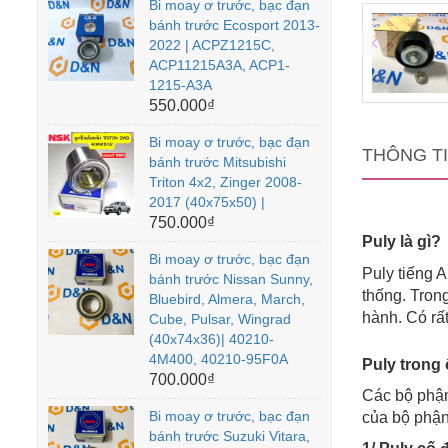
Bi moay ơ trước, bạc đạn
bánh trước Ecosport 2013-
2022 | ACPZ1215C,
ACP11215A3A, ACP1-
1215-A3A
550.000₫
Bi moay ơ trước, bạc đạn
THÔNG T
bánh trước Mitsubishi
Triton 4x2, Zinger 2008-
2017 (40x75x50) |
750.000₫
Puly là gì?
Bi moay ơ trước, bạc đạn
Puly tiếng 
bánh trước Nissan Sunny,
thống. Tron
Bluebird, Almera, March,
hành. Có rất
Cube, Pulsar, Wingrad
(40x74x36)| 40210-
4M400, 40210-95F0A
Puly trong 
700.000₫
Các bộ phận
Bi moay ơ trước, bạc đạn
của bộ phận
bánh trước Suzuki Vitara,