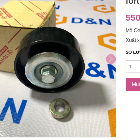
for
550
Mã Oe
Xuất x
SỐ L
Mu