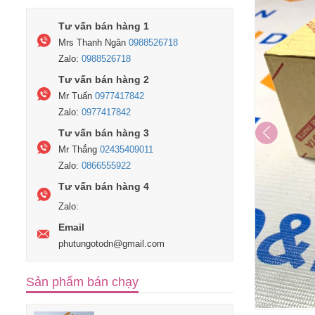
Tư vấn bán hàng 1
Mrs Thanh Ngân
0988526718
Zalo:
0988526718
Tư vấn bán hàng 2
Mr Tuấn
0977417842
Zalo:
0977417842
Tư vấn bán hàng 3
Mr Thắng
02435409011
Zalo:
0866555922
Tư vấn bán hàng 4
Zalo:
Email
phutungotodn@gmail.com
Sản phẩm bán chạy