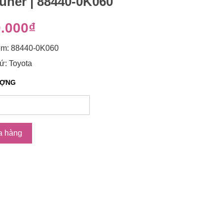
tuner | 88440-0K060
.000₫
m: 88440-0K060
ứ: Toyota
ƯỢNG
a hàng