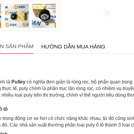
IN SẢN PHẨM
HƯỚNG DẪN MUA HÀNG
Anh là
Pulley
có nghĩa đơn giản là ròng rọc, bộ phận quan trọng
g thực tế, puly chính là phần trục lăn ròng rọc, có nhiệm vụ t
 nhiều loại puly trên thị trường, chính vì thế người tiêu dùng th
ô tô
 trong động cơ xe hơi có chức năng khác nhau, từ đó cũng sinh
 đó. Các nhà sản xuất thường phân loại puly ô tô thành 3 loại c