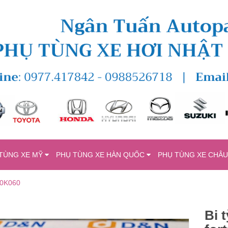
TÙNG XE MỸ
PHỤ TÙNG XE HÀN QUỐC
PHỤ TÙNG XE CHÂ
0-0K060
Bi 