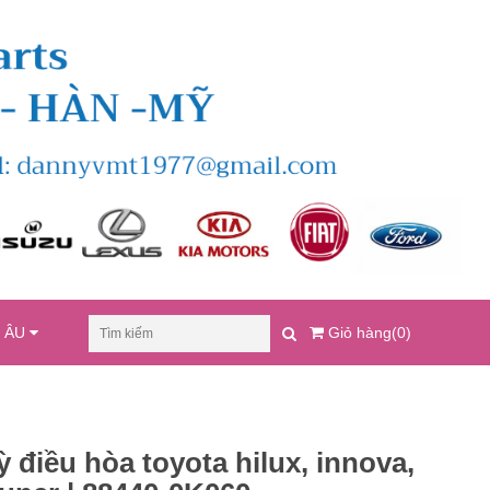
U ÂU
Giỏ hàng(0)
tỳ điều hòa toyota hilux, innova,