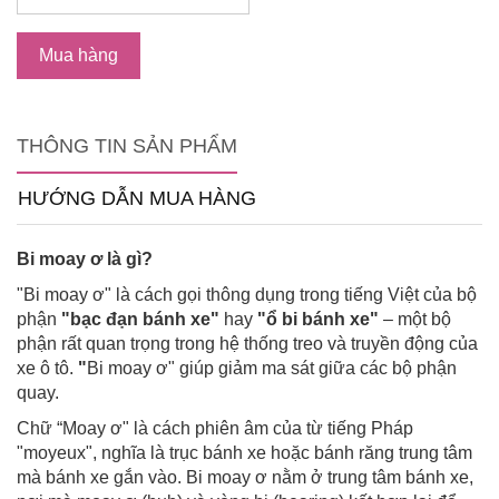
Mua hàng
THÔNG TIN SẢN PHẨM
HƯỚNG DẪN MUA HÀNG
Bi moay ơ là gì?
"Bi moay ơ" là cách gọi thông dụng trong tiếng Việt của bộ
phận
"bạc đạn bánh xe"
hay
"ổ bi bánh xe"
– một bộ
phận rất quan trọng trong hệ thống treo và truyền động của
xe ô tô.
"
Bi moay ơ" giúp giảm ma sát giữa các bộ phận
quay.
Chữ “Moay ơ" là cách phiên âm của từ tiếng Pháp
"moyeux", nghĩa là trục bánh xe hoặc bánh răng trung tâm
mà bánh xe gắn vào. Bi moay ơ nằm ở trung tâm bánh xe,