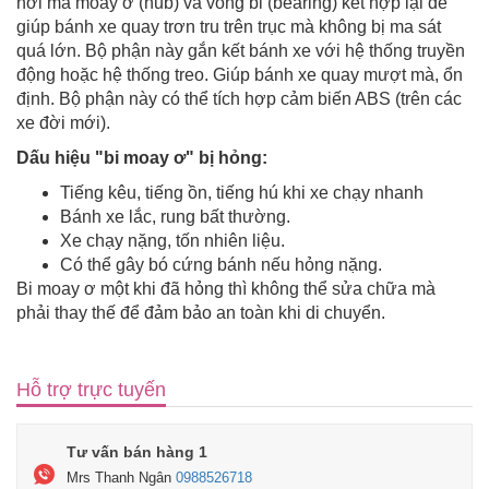
nơi mà moay ơ (hub) và vòng bi (bearing) kết hợp lại để
giúp bánh xe quay trơn tru trên trục mà không bị ma sát
quá lớn. Bộ phận này gắn kết bánh xe với hệ thống truyền
động hoặc hệ thống treo. Giúp bánh xe quay mượt mà, ổn
định. Bộ phận này có thể tích hợp cảm biến ABS (trên các
xe đời mới).
Dấu hiệu "bi moay ơ" bị hỏng:
Tiếng kêu, tiếng ồn, tiếng hú khi xe chạy nhanh
Bánh xe lắc, rung bất thường.
Xe chạy nặng, tốn nhiên liệu.
Có thể gây bó cứng bánh nếu hỏng nặng.
Bi moay ơ một khi đã hỏng thì không thể sửa chữa mà
phải thay thế để đảm bảo an toàn khi di chuyển.
Hỗ trợ trực tuyến
Tư vấn bán hàng 1
Mrs Thanh Ngân
0988526718