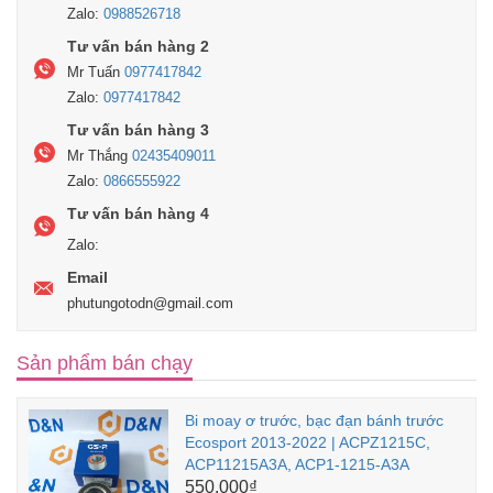
Zalo:
0988526718
Tư vấn bán hàng 2
Mr Tuấn
0977417842
Zalo:
0977417842
Tư vấn bán hàng 3
Mr Thắng
02435409011
Zalo:
0866555922
Tư vấn bán hàng 4
Zalo:
Email
phutungotodn@gmail.com
Sản phẩm bán chạy
Bi moay ơ trước, bạc đạn bánh trước
Ecosport 2013-2022 | ACPZ1215C,
ACP11215A3A, ACP1-1215-A3A
550.000₫