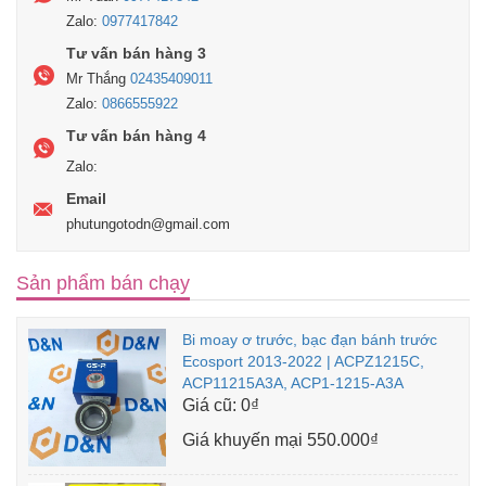
Zalo:
0977417842
Tư vấn bán hàng 3
Mr Thắng
02435409011
Zalo:
0866555922
Tư vấn bán hàng 4
Zalo:
Email
phutungotodn@gmail.com
Sản phẩm bán chạy
Bi moay ơ trước, bạc đạn bánh trước
Ecosport 2013-2022 | ACPZ1215C,
ACP11215A3A, ACP1-1215-A3A
Giá cũ:
0₫
Giá khuyến mại
550.000₫