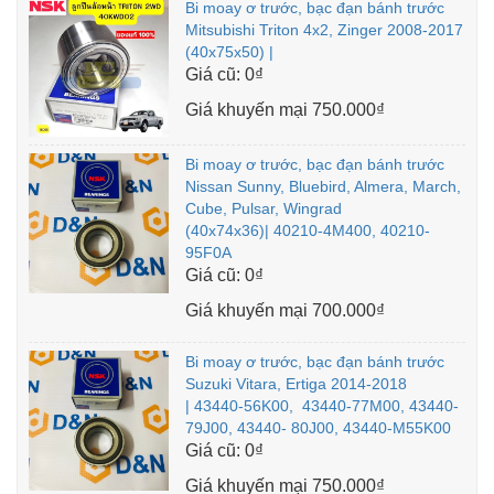
Bi moay ơ trước, bạc đạn bánh trước
Mitsubishi Triton 4x2, Zinger 2008-2017
(40x75x50) |
Giá cũ:
0₫
Giá khuyến mại
750.000₫
Bi moay ơ trước, bạc đạn bánh trước
Nissan Sunny, Bluebird, Almera, March,
Cube, Pulsar, Wingrad
(40x74x36)| 40210-4M400, 40210-
95F0A
Giá cũ:
0₫
Giá khuyến mại
700.000₫
Bi moay ơ trước, bạc đạn bánh trước
Suzuki Vitara, Ertiga 2014-2018
| 43440-56K00, 43440-77M00, 43440-
79J00, 43440- 80J00, 43440-M55K00
Giá cũ:
0₫
Giá khuyến mại
750.000₫